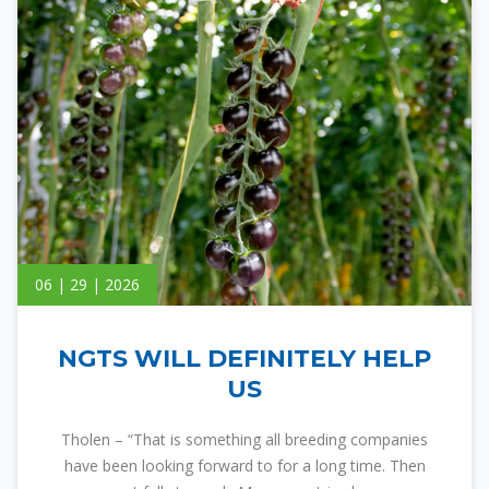
06 | 29 | 2026
NGTS WILL DEFINITELY HELP
US
Tholen – “That is something all breeding companies
have been looking forward to for a long time. Then