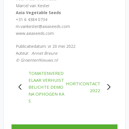
Marcel van Kester
Axia Vegetable Seeds
+31 6 4384 0734
m.vankester@axiaseeds.com
www.axiaseeds.com
Publicatiedatum: vr 20 mei 2022
Auteur:
Annet Breure
©
GroentenNieuws.nl
POST
TOMATENVERED
ELAAR VERHUIST
NAVIGATION
HORTICONTACT
BELICHTE DEMO
2022
NA OPHOGEN KA
S