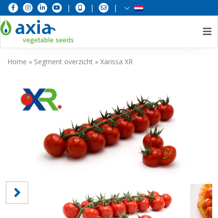
|
|
|
Skip
Home
»
Segment overzicht
»
Xarissa XR
to
content