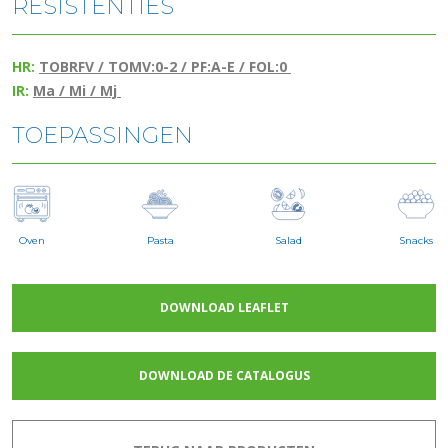
RESISTENTIES
HR:
TOBRFV / TOMV:0-2 / PF:A-E / FOL:0
IR:
Ma / Mi / Mj
TOEPASSINGEN
Oven
Pasta
Salad
Snacks
DOWNLOAD LEAFLET
DOWNLOAD DE CATALOGUS