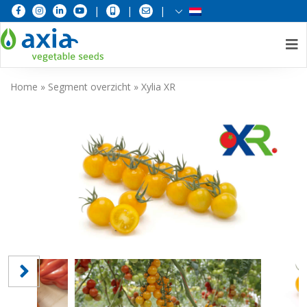
|
|
|
Skip
Home
»
Segment overzicht
»
Xylia XR
to
content