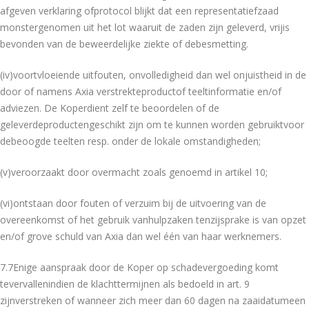
afgeven verklaring ofprotocol blijkt dat een representatiefzaad
monstergenomen uit het lot waaruit de zaden zijn geleverd, vrijis
bevonden van de beweerdelijke ziekte of debesmetting.
(iv)voortvloeiende uitfouten, onvolledigheid dan wel onjuistheid in de
door of namens Axia verstrekteproductof teeltinformatie en/of
adviezen. De Koperdient zelf te beoordelen of de
geleverdeproductengeschikt zijn om te kunnen worden gebruiktvoor
debeoogde teelten resp. onder de lokale omstandigheden;
(v)veroorzaakt door overmacht zoals genoemd in artikel 10;
(vi)ontstaan door fouten of verzuim bij de uitvoering van de
overeenkomst of het gebruik vanhulpzaken tenzijsprake is van opzet
en/of grove schuld van Axia dan wel één van haar werknemers.
7.7Enige aanspraak door de Koper op schadevergoeding komt
tevervallenindien de klachttermijnen als bedoeld in art. 9
zijnverstreken of wanneer zich meer dan 60 dagen na zaaidatumeen