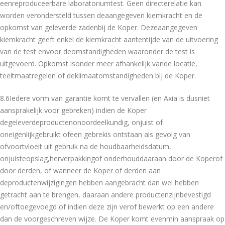
eenreproduceerbare laboratoriumtest. Geen directerelatie kan
worden verondersteld tussen deaangegeven kiemkracht en de
opkomst van geleverde zadenbij de Koper. Dezeaangegeven
kiemkracht geeft enkel de kiemkracht aantentijde van de uitvoering
van de test envoor deomstandigheden waaronder de test is
uitgevoerd. Opkomst isonder meer afhankelijk vande locatie,
teeltmaatregelen of deklimaatomstandigheden bij de Koper.
8.6Iedere vorm van garantie komt te vervallen (en Axia is dusniet
aansprakelijk voor gebreken) indien de Koper
degeleverdeproductenonoordeelkundig, onjuist of
oneigenlijkgebruikt ofeen gebrekis ontstaan als gevolg van
ofvoortvloeit uit gebruik na de houdbaarheidsdatum,
onjuisteopslag,herverpakkingof onderhouddaaraan door de Koperof
door derden, of wanneer de Koper of derden aan
deproductenwijzigingen hebben aangebracht dan wel hebben
getracht aan te brengen, daaraan andere productenzijnbevestigd
en/oftoegevoegd of indien deze zijn verof bewerkt op een andere
dan de voorgeschreven wijze. De Koper komt evenmin aanspraak op